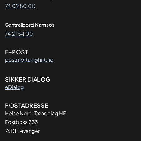
74 09 80 00
Sentralbord Namsos
74 21 54 00
E-POST
postmottak@hnt.no
SIKKER DIALOG
eDialog
Adresse
POSTADRESSE
Helse Nord-Trøndelag HF
Postboks 333
7601 Levanger