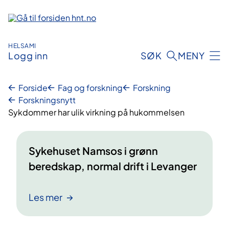
Hopp
til
innhold
HELSAMI
Logg inn
SØK
MENY
Forside
Fag og forskning
Forskning
Forskningsnytt
Sykdommer har ulik virkning på hukommelsen
Sykehuset Namsos i grønn
beredskap, normal drift i Levanger
Les mer