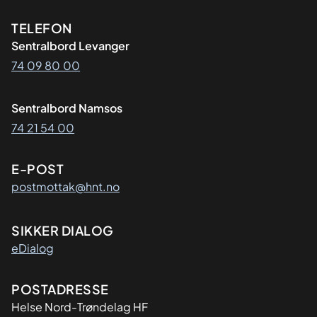
Kontaktinformasjon
TELEFON
Sentralbord Levanger
74 09 80 00
Sentralbord Namsos
74 21 54 00
E-POST
postmottak@hnt.no
SIKKER DIALOG
eDialog
Adresse
POSTADRESSE
Helse Nord-Trøndelag HF