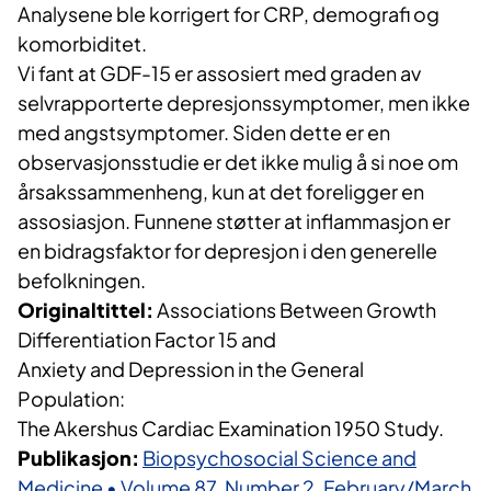
Analysene ble korrigert for CRP, demografi og
komorbiditet.
Vi fant at GDF-15 er assosiert med graden av
selvrapporterte depresjonssymptomer, men ikke
med angstsymptomer. Siden dette er en
observasjonsstudie er det ikke mulig å si noe om
årsakssammenheng, kun at det foreligger en
assosiasjon. Funnene støtter at inflammasjon er
en bidragsfaktor for depresjon i den generelle
befolkningen.
Originaltittel:
Associations Between Growth
Differentiation Factor 15 and
Anxiety and Depression in the General
Population:
The Akershus Cardiac Examination 1950 Study.
Publikasjon:
Biopsychosocial Science and
Medicine • Volume 87, Number 2, February/March