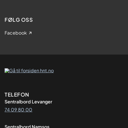
FØLG OSS
Facebook
Kontaktinformasjon
TELEFON
Sentralbord Levanger
74 09 80 00
Sentralbord Namsos