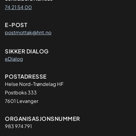
74 21 54 00
E-POST
postmottak@hnt.no
SIKKER DIALOG
eDialog
Adresse
POSTADRESSE
Helse Nord-Trøndelag HF
Postboks 333
7601 Levanger
Organisasjon
ORGANISASJONSNUMMER
983 974 791