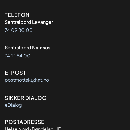
Kontaktinformasjon
TELEFON
Sentralbord Levanger
74 09 80 00
Sentralbord Namsos
74 21 54 00
E-POST
postmottak@hnt.no
SIKKER DIALOG
eDialog
Adresse
POSTADRESSE
Helse Nord-Trøndelag HF