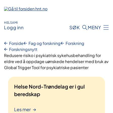
Hopp
til
innhold
HELSAMI
Logg inn
SØK
MENY
Forside
Fag og forskning
Forskning
Forskningsnytt
Redusere risiko i psykiatrisk sykehusbehandling for
eldre ved å oppdage uønskede hendelser med bruk av
Global Trigger Tool for psykiatriske pasienter
Helse Nord-Trøndelag er i gul
beredskap
Les mer