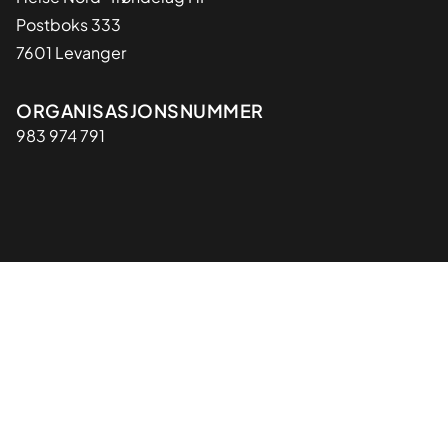
Postboks 333
7601 Levanger
Organisasjon
ORGANISASJONSNUMMER
983 974 791