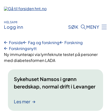
Hopp
til
innhold
HELSAMI
Logg inn
SØK
MENY
Forside
Fag og forskning
Forskning
Forskningsnytt
Ny immunterapi via lymfeknute testet på personer
med diabetesformen LADA
Sykehuset Namsos i grønn
beredskap, normal drift i Levanger
Les mer