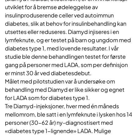
utviklet for å bremse ødeleggelse av
insulinproduserende celler ved autoimmun
diabetes, slik at behov for insulinbehandling kan
utsettes eller reduseres. Diamyd injiseres i en
lymfeknute, og er testet på barn og ungdom med
diabetes type 1, med lovende resultater. I vår
studie ble denne behandlingen testet for første
gang på personer med LADA, som per definisjon
er minst 30 år ved diabetesdebut.
Målet med pilotstudien var å undersøke om
behandling med Diamyd er like sikker og egnet
for LADA som for diabetes type 1.
Tre Diamyd-injeksjoner, hver med én måneds
mellomrom, ble satt i en lymfeknute i lysken hos 14
personer (30-62 år) ny-diagnostisert med
«diabetes type 1-lignende» LADA. Mulige