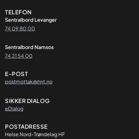
Kontaktinformasjon
TELEFON
Sentralbord Levanger
74 09 80 00
Sentralbord Namsos
74 21 54 00
E-POST
postmottak@hnt.no
SIKKER DIALOG
eDialog
Adresse
POSTADRESSE
Helse Nord-Trøndelag HF