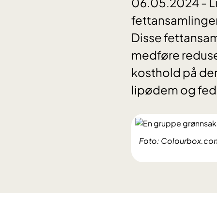
06.05.2024 - L
fettansamlinger 
Disse fettansam
medføre redusert
kosthold på den
lipødem og fed
Foto: Colourbox.co