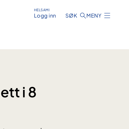
HELSAMI
Logg inn
SØK
MENY
tt i 8