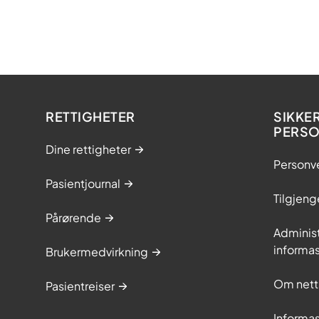
RETTIGHETER
SIKKE
PERS
Dine rettigheter
Personv
Pasientjournal
Tilgjeng
Pårørende
Adminis
informa
Brukermedvirkning
Om nett
Pasientreiser
Informa