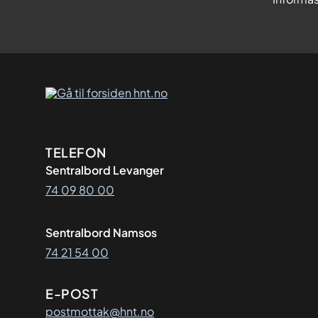
Kontaktinformasjon
TELEFON
Sentralbord Levanger
74 09 80 00
Sentralbord Namsos
74 21 54 00
E-POST
postmottak@hnt.no