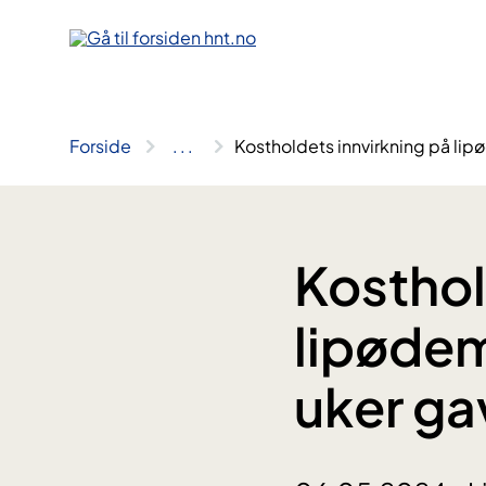
Hopp
til
innhold
Forside
..
.
Kostholdets innvirkning på lip
Kosthol
lipødem
uker ga