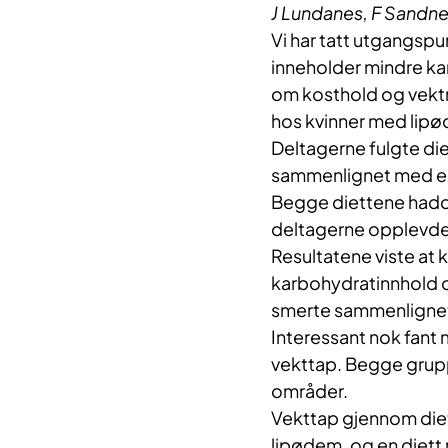
J Lundanes, F Sandnes
Vi har tatt utgangspu
inneholder mindre kar
om kosthold og vektr
hos kvinner med lip
Deltagerne fulgte di
sammenlignet med en 
Begge diettene hadde 
deltagerne opplevde 
Resultatene viste at 
karbohydratinnhold o
smerte sammenlignet 
Interessant nok fan
vekttap. Begge gruppe
områder.
Vekttap gjennom diet
lipødem, og en diett