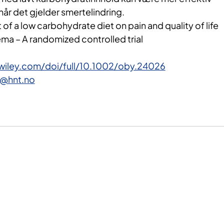
når det gjelder smertelindring.
 of a low carbohydrate diet on pain and quality of life
ema – A randomized controlled trial
y.wiley.com/doi/full/10.1002/oby.24026
o@hnt.no