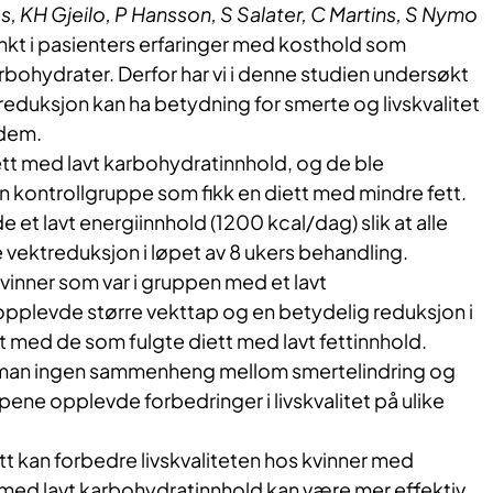
, KH Gjeilo, P Hansson, S Salater, C Martins, S Nymo
nkt i pasienters erfaringer med kosthold som
bohydrater. Derfor har vi i denne studien undersøkt
eduksjon kan ha betydning for smerte og livskvalitet
ødem.
ett med lavt karbohydratinnhold, og de ble
kontrollgruppe som fikk en diett med mindre fett.
et lavt energiinnhold (1200 kcal/dag) slik at alle
vektreduksjon i løpet av 8 ukers behandling.
kvinner som var i gruppen med et lavt
pplevde større vekttap og en betydelig reduksjon i
med de som fulgte diett med lavt fettinnhold.
t man ingen sammenheng mellom smertelindring og
ne opplevde forbedringer i livskvalitet på ulike
t kan forbedre livskvaliteten hos kvinner med
 med lavt karbohydratinnhold kan være mer effektiv