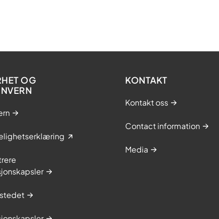
RHET OG
KONTAKT
ONVERN
Kontakt oss
ern
Contact information
elighetserklæring
Media
trere
sjonskapsler
stedet
sjonskapsler