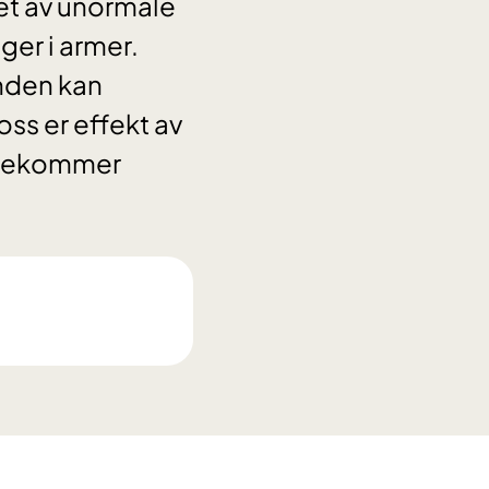
et av unormale
ger i armer.
anden kan
oss er effekt av
forekommer