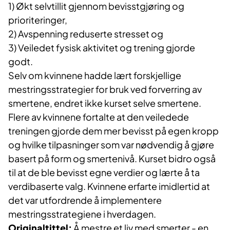
1) Økt selvtillit gjennom bevisstgjøring og
prioriteringer,
2) Avspenning reduserte stresset og
3) Veiledet fysisk aktivitet og trening gjorde
godt.
Selv om kvinnene hadde lært forskjellige
mestringsstrategier for bruk ved forverring av
smertene, endret ikke kurset selve smertene.
Flere av kvinnene fortalte at den veiledede
treningen gjorde dem mer bevisst på egen kropp
og hvilke tilpasninger som var nødvendig å gjøre
basert på form og smertenivå. Kurset bidro også
til at de ble bevisst egne verdier og lærte å ta
verdibaserte valg. Kvinnene erfarte imidlertid at
det var utfordrende å implementere
mestringsstrategiene i hverdagen.
Originaltittel:
Å mestre et liv med smerter - en