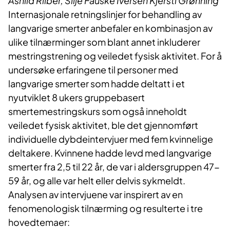
Åshild Riiber, Silje Fauske Iversen Kjersti Grønning
Internasjonale retningslinjer for behandling av
langvarige smerter anbefaler en kombinasjon av
ulike tilnærminger som blant annet inkluderer
mestringstrening og veiledet fysisk aktivitet. For å
undersøke erfaringene til personer med
langvarige smerter som hadde deltatt i et
nyutviklet 8 ukers gruppebasert
smertemestringskurs som også inneholdt
veiledet fysisk aktivitet, ble det gjennomført
individuelle dybdeintervjuer med fem kvinnelige
deltakere. Kvinnene hadde levd med langvarige
smerter fra 2,5 til 22 år, de var i aldersgruppen 47-
59 år, og alle var helt eller delvis sykmeldt.
Analysen av intervjuene var inspirert av en
fenomenologisk tilnærming og resulterte i tre
hovedtemaer: