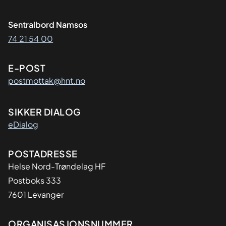
Sentralbord Namsos
74 21 54 00
E-POST
postmottak@hnt.no
SIKKER DIALOG
eDialog
Adresse
POSTADRESSE
Helse Nord-Trøndelag HF
Postboks 333
7601 Levanger
Organisasjon
ORGANISASJONSNUMMER