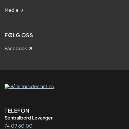
Media
FØLG OSS
Facebook
Kontaktinformasjon
TELEFON
Sentralbord Levanger
74 09 80 00