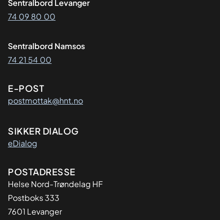
Sentralbord Levanger
74 09 80 00
Sentralbord Namsos
74 21 54 00
E-POST
postmottak@hnt.no
SIKKER DIALOG
eDialog
Adresse
POSTADRESSE
Helse Nord-Trøndelag HF
Postboks 333
7601 Levanger