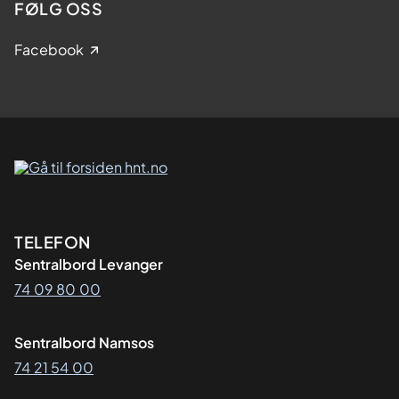
FØLG OSS
Facebook
Kontaktinformasjon
TELEFON
Sentralbord Levanger
74 09 80 00
Sentralbord Namsos
74 21 54 00