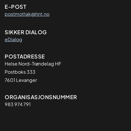
E-POST
postmottak@hnt.no
SIKKER DIALOG
eDialog
Adresse
POSTADRESSE
Helse Nord-Trøndelag HF
Postboks 333
7601 Levanger
Organisasjon
ORGANISASJONSNUMMER
983 974 791