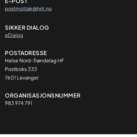
E-POST
postmottak@hnt.no
SIKKER DIALOG
eDialog
Adresse
POSTADRESSE
Helse Nord-Trøndelag HF
Postboks 333
7601 Levanger
Organisasjon
ORGANISASJONSNUMMER
983 974 791