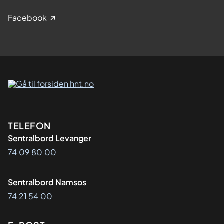
Facebook
Kontaktinformasjon
TELEFON
Sentralbord Levanger
74 09 80 00
Sentralbord Namsos
74 21 54 00