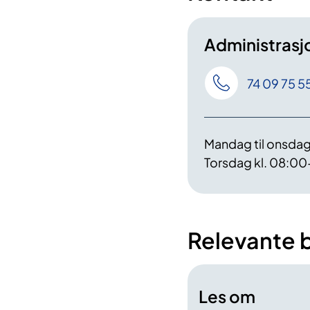
Administrasj
74 09 75 5
Mandag til onsdag
Torsdag kl. 08:0
Relevante 
Les om