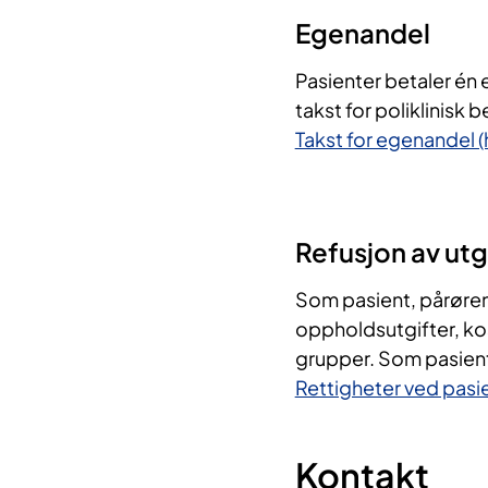
​Egenandel
Pasienter betaler én
takst for poliklinisk
Takst for egenandel 
Refusjon av utg
Som pasient, pårørende
oppholdsutgifter, k
grupper.​ Som pasient
Rettigheter ved pas
Kontakt