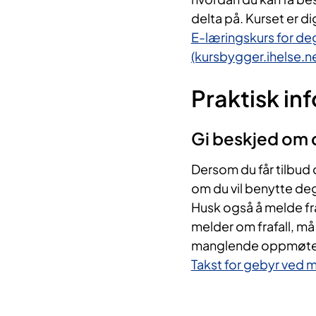
delta på. Kurset er d
E-læringskurs for de
(kursbygger.ihelse.ne
Praktisk in
Gi beskjed om d
Dersom du får tilbud 
om du vil benytte deg 
​Husk også å melde fr
melder om frafall, m
manglende oppmøte tel
Takst for gebyr ved