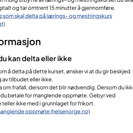
igitalt og tar omtrent 15 minutter å gjennomføre.
g som skal delta på lærings- og mestringskurs
t)
formasjon
u kan delta eller ikke
om å delta på dette kurset, ønsker vi at du gir beskjed
av tilbudet eller ikke.
a om frafall, dersom det blir nødvendig. Dersom du ik
å du betale for manglende oppmøte. Gebyr ved
ler ikke med i grunnlaget for frikort.
 manglende oppmøte (helsenorge.no)​