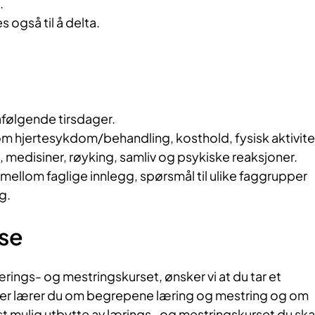
.
også til å delta.
åfølgende tirsdager.
 om hjertesykdom/behandling, kosthold, fysisk aktivite
, medisiner, røyking, samliv og psykiske reaksjoner.
mellom faglige innlegg, spørsmål til ulike faggrupper
g.
se
ærings- og mestringskurset, ønsker vi at du tar et
Der lærer du om begrepene læring og mestring og om
t mulig utbytte av lærings- og mestringskurset du ska