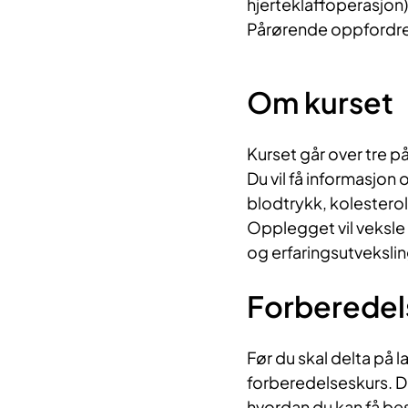
hjerteklaffoperasjon)
Pårørende oppfordres 
Om kurset
Kurset går over tre p
Du vil få informasjon
blodtrykk, kolesterol
Opplegget vil veksle 
og erfaringsutvekslin
Forberedel
Før du skal delta på l
forberedelseskurs. 
hvordan du kan få bes