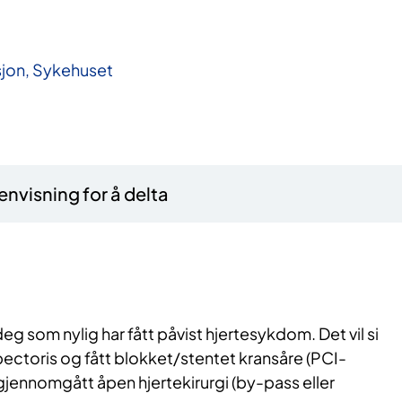
sjon, Sykehuset
nvisning for å delta
 deg som nylig har fått påvist hjertesykdom. Det vil si
 pectoris og fått blokket/stentet kransåre (PCI-
 gjennomgått åpen hjertekirurgi (by-pass eller