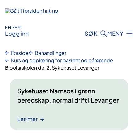
Hopp
til
innhold
HELSAMI
Logg inn
SØK
MENY
Forside
Behandlinger
Kurs og opplæring for pasient og pårørende
Bipolarskolen del 2, Sykehuset Levanger
Sykehuset Namsos i grønn
beredskap, normal drift i Levanger
Les mer