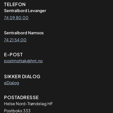
Kontaktinformasjon
TELEFON
Sentralbord Levanger
74 09 80 00
Sentralbord Namsos
74 21 54 00
E-POST
postmottak@hnt.no
SIKKER DIALOG
eDialog
Adresse
POSTADRESSE
Helse Nord-Trøndelag HF
Postboks 333