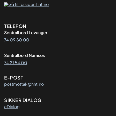
Kontaktinformasjon
TELEFON
Sentralbord Levanger
74 09 80 00
Sentralbord Namsos
74 21 54 00
E-POST
postmottak@hnt.no
SIKKER DIALOG
eDialog