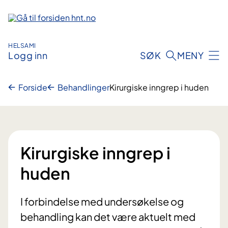
Hopp
til
innhold
HELSAMI
Logg inn
SØK
MENY
Forside
Behandlinger
Kirurgiske inngrep i huden
Kirurgiske inngrep i
huden
I forbindelse med undersøkelse og
behandling kan det være aktuelt med