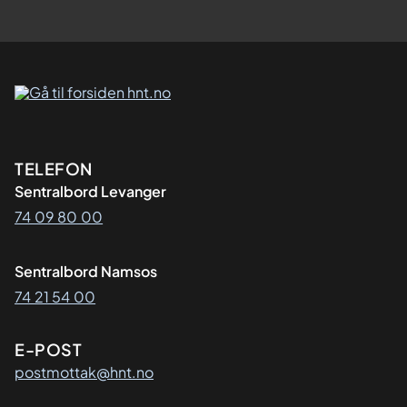
Kontaktinformasjon
TELEFON
Sentralbord Levanger
74 09 80 00
Sentralbord Namsos
74 21 54 00
E-POST
postmottak@hnt.no