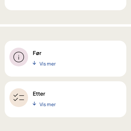
Før
Vis mer
Etter
Vis mer