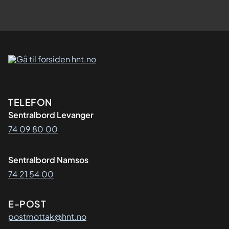
Kontaktinformasjon
TELEFON
Sentralbord Levanger
74 09 80 00
Sentralbord Namsos
74 21 54 00
E-POST
postmottak@hnt.no