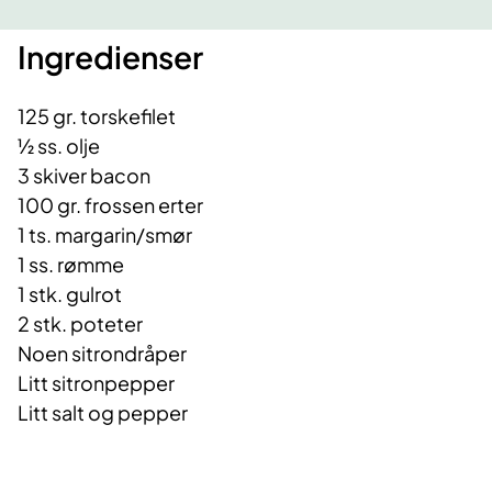
Ingredienser
125 gr. torskefilet
½ ss. olje
3 skiver bacon
100 gr. frossen erter
1 ts. margarin/smør
1 ss. rømme
1 stk. gulrot
2 stk. poteter
Noen sitrondråper
Litt sitronpepper
Litt salt og pepper