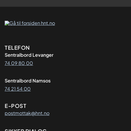
Kontaktinformasjon
TELEFON
Sentralbord Levanger
74 09 80 00
Sentralbord Namsos
74 21 54 00
E-POST
postmottak@hnt.no