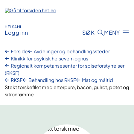
Hopp
til
innhold
HELSAMI
Logg inn
SØK
MENY
Forside
Avdelinger og behandlingssteder
Klinikk for psykisk helsevern og rus
Regionalt kompetansesenter for spiseforstyrrelser
(RKSF)
RKSF
Behandling hos RKSF
Mat og måltid
Stekt torskefilet med erterpure, bacon, gulrot, potet og
sitronrømme