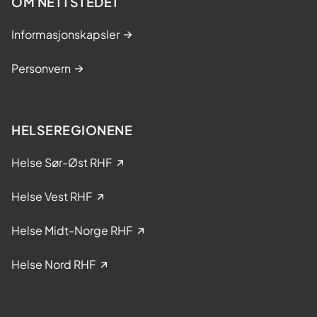
OM NETTSTEDET
o
r
Informasjonskapsler
t
e
Personvern
n
d
e
s
HELSEREGIONENE
y
k
Helse Sør-Øst RHF
d
o
Helse Vest RHF
m
Helse Midt-Norge RHF
Helse Nord RHF