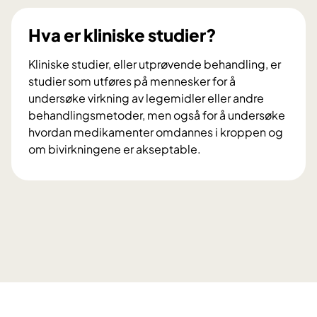
s
p
Hva er kliniske studier?
e
r
Kliniske studier, eller utprøvende behandling, er
t
studier som utføres på mennesker for å
p
undersøke virkning av legemidler eller andre
a
behandlingsmetoder, men også for å undersøke
n
hvordan medikamenter omdannes i kroppen og
e
om bivirkningene er akseptable.
l
H
e
v
t
a
g
e
i
r
r
k
r
l
å
i
d
n
v