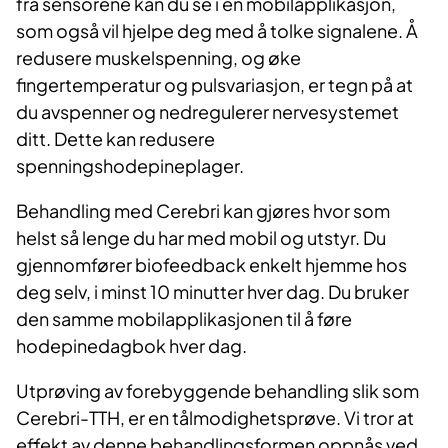
fra sensorene kan du se i en mobilapplikasjon,
som også vil hjelpe deg med å tolke signalene. Å
redusere muskelspenning, og øke
fingertemperatur og pulsvariasjon, er tegn på at
du avspenner og nedregulerer nervesystemet
ditt. Dette kan redusere
spenningshodepineplager.
Behandling med Cerebri kan gjøres hvor som
helst så lenge du har med mobil og utstyr. Du
gjennomfører biofeedback enkelt hjemme hos
deg selv, i minst 10 minutter hver dag. Du bruker
den samme mobilapplikasjonen til å føre
hodepinedagbok hver dag.
Utprøving av forebyggende behandling slik som
Cerebri-TTH, er en tålmodighetsprøve. Vi tror at
effekt av denne behandlingsformen oppnås ved