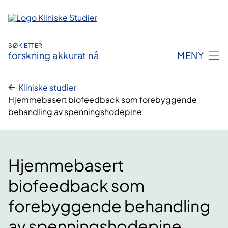
Hopp
til
innhold
SØK ETTER
forskning akkurat nå
MENY
Kliniske studier
Hjemmebasert biofeedback som forebyggende
behandling av spenningshodepine
Hjemmebasert
biofeedback som
forebyggende behandling
av spenningshodepine