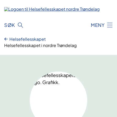
Hopp
til
innhold
SØK
MENY
Helsefellesskapet
Helsefellesskapet i nordre Trøndelag